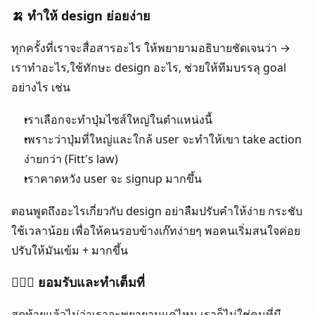
🍌 ทำให้ design ย่อยง่าย
ทุกครั้งที่เราจะสื่อสารอะไร ให้พยายามอธิบายชัดเจนว่า → 
เราทำอะไร,ใช้ทักษะ design อะไร, ช่วยให้ทีมบรรลุ goal 
อย่างไร เช่น
เราเลือกจะทำปุ่มไซส์ใหญ่ในตำแหน่งนี้
เพราะว่าปุ่มที่ใหญ่และใกล้ user จะทำให้เขา take action 
ง่ายกว่า (Fitt's law)
เราคาดหวัง user จะ signup มากขึ้น
ตอนพูดถึงอะไรเกี่ยวกับ design อย่าลืมปรับคำให้ง่าย กระชับ 
ใช้เวลาน้อย เพื่อให้คนรอบข้างเก๊ทง่ายๆ พอคนเริ่มสนใจค่อย
ปรับให้มันเข้ม + มากขึ้น
🙇🏻‍♂️ ยอมรับและทำเต็มที่
สุดท้ายแล้วไม่ว่าเราจะพยายามแค่ไหน เราก็ไม่ใช่คนที่มี