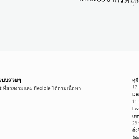
แกงโฮะจากวัตถุ
ันแบบสวยๆ
คู่
17 
ut ที่สวยงามและ flexible ได้ตามเนื้อหา
Des
11 
Lea
เท
28 
ตั้
จัด