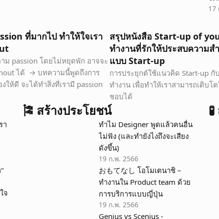
17 
assion ที่มากไป ทำให้ใจเรา 
สรุปหนังสือ Start-up of you
ut
ทำงานที่รักให้ประสบความสำ
แบบ Start-up
ตาม passion โดยไม่หยุดพัก อาจจะ
nout ได้  → บทความนี้พูดถึงการ
การประยุกต์ใช้แนวคิด Start-up กั
งให้ดี จะได้ทำสิ่งที่เรามี passion 
ทำงาน เพื่อทำให้เราสามารถเติบโต
ชอบได้
🎏 สร้างประโยชน์
🧪
รา 
ทำไม Designer พูดแล้วคนอื่น
ไม่ฟัง (และทำยังไงถึงจะเสียง
ดังขึ้น)
19 ก.พ. 2566
พ"
おもてなし โอโมเตนาชิ – 
ทำงานใน Product team ด้วย
้ใจ
การบริการแบบญี่ปุ่น
19 ก.พ. 2566
Genius vs Scenius - 