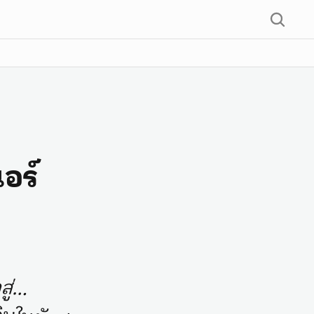
นอร์
สู่…