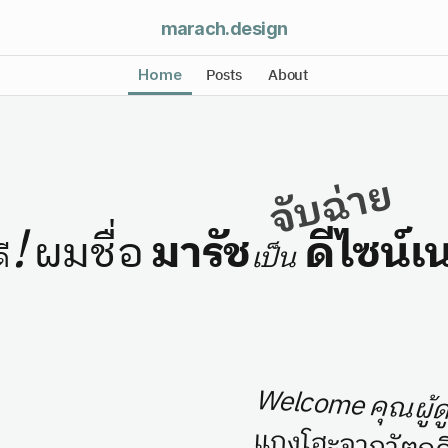
marach
.design
Posts
About
Home
จับฉ่าย
!
 ผมชื่อ
มารัช
ดีไซน์เ
ี
เป็น
Welcome คุณผู้ดู